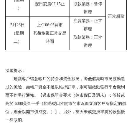
翌日凌晨02:15止
取款業務：暫停
一）
辦理
正常服務
注資業務：正常
5月26日
上午06:05開市
辦理
（星期
其後恢復正常交易
取款業務：正常
二）
時間
辦理
溫馨提示：
建議客戶留意帳戶的持倉和資金狀況，降低假期時市況波動造
成的風險，如帳戶資金不足以維持訂單，則可能啟動強行平倉機制
而不作另行通知。【過市保證金要求（休市假日及週末）：等於或
高於 6000美金一手（如遇裂口性開市的市況而穿逾客戶所指定的價
位，則全以開市價成交。）】。另外，當天未成交掛單將於收盤後
一律取消。