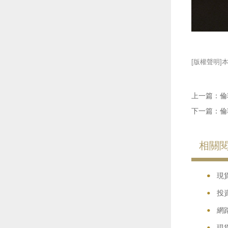
[版權聲明]
上一篇：
倫
下一篇：
倫
相關
•
•
現
•
投
•
網
•
現