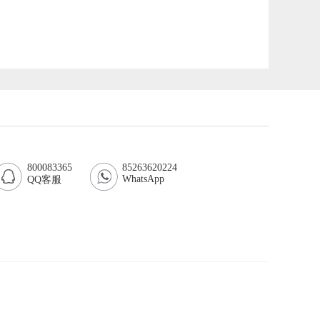
800083365
85263620224
WhatsApp
QQ客服