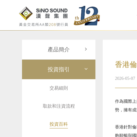
產品簡介
香港倫
投資指引
2026-05-07
交易細則
作為國際上
取款和注資流程
勢，擁有成
投資百科
香港針對倫
夠順暢與國