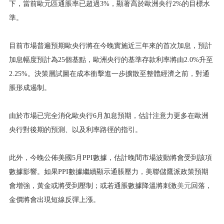
下，當前歐元區通脹率已超過3%，顯著高於歐洲央行2%的目標水
準。
目前市場普遍預期歐央行將在今晚實施近三年來的首次加息，預計
加息幅度預計為25個基點，歐洲央行的基準存款利率將由2.0%升至
2.25%。決策層試圖在成本衝擊進一步擴散至整體經濟之前，對通
脹形成遏制。
由於市場已完全消化歐央行6月加息預期，估計注意力更多在歐洲
央行對後期的預測、以及利率路徑的指引。
此外，今晚公佈美國5月PPI數據，估計晚間市場波動將會受到該項
數據影響。如果PPI數據繼續顯示通脹壓力，美聯儲鷹派政策預期
會增強，黃金或將受到壓制；或若通脹數據降溫將刺激
美元
回落，
金價將會出現短線反彈上漲。