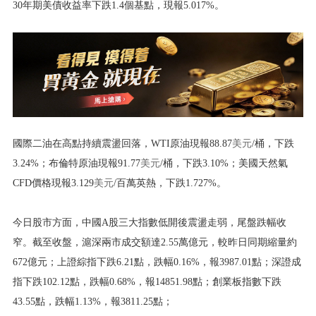
30年期美債收益率下跌1.4個基點，現報5.017%。
國際二油在高點持續震盪回落，WTI原油現報88.87
美元
/桶，下跌
3.24%；布倫特原油現報91.77
美元
/桶，下跌3.10%；美國天然氣
CFD價格現報3.129
美元
/百萬英熱，下跌1.727%。
今日股市方面，中國A股三大指數低開後震盪走弱，尾盤跌幅收
窄。截至收盤，滬深兩市成交額達2.55萬億元，較昨日同期縮量約
672億元；上證綜指下跌6.21點，跌幅0.16%，報3987.01點；深證成
指下跌102.12點，跌幅0.68%，報14851.98點；創業板指數下跌
43.55點，跌幅1.13%，報3811.25點；