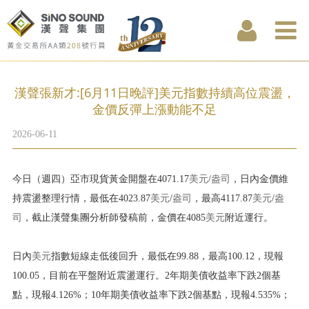
漢聲張新才:[6月11日晚評]美元指數持續高位震盪，
金價反彈上漲動能不足
2026-06-11
今日（週四）亞市現貨黃金開盤在4071.17
美元
/
盎司
，日內金價維
持震盪整理行情，最低在4023.87
美元
/
盎司
，最高4117.87
美元
/
盎
司
，截止漢聲集團分析師發稿前，金價在4085
美元
附近運行。
日內
美元
指數短線走低後回升，最低在99.88，最高100.12，現報
100.05，目前在平盤附近震盪運行。2年期美債收益率下跌2個基
點，現報4.126%；10年期美債收益率下跌2個基點，現報4.535%；