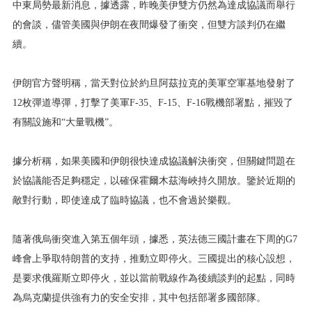
中東局勢最新消息，據透露，昨晚美伊雙方仍然為達成協議而舉行
的會談，儘管美國與伊朗在夜間爆發了衝突，但雙方談判仍在繼
續。
伊朗官方聲明稱，當天對位於約旦阿茲拉克的美軍空軍基地發射了
12枚彈道導彈，打擊了美軍F-35、F-15、F-16戰機部署點，摧毀了
有關設施和“大量戰機”。
據分析稱，如果美國和伊朗很快達成協議解決衝突，但關鍵問題在
於協議能否足夠穩定，以確保霍爾木茲海峽持久開放。鑒於近期的
敵對行動，即使達成了臨時協議，也不會過於樂觀。
隨著俄烏衝突進入第五個年頭，據悉，英法德三國計畫在下周的G7
峰會上爭取特朗普的支持，推動立即停火。三國提出的核心設想，
是要求俄羅斯立即停火，並以當前戰線作為後續談判的起點，同時
為烏克蘭提供強有力的安全安排，其中包括部署多國部隊。