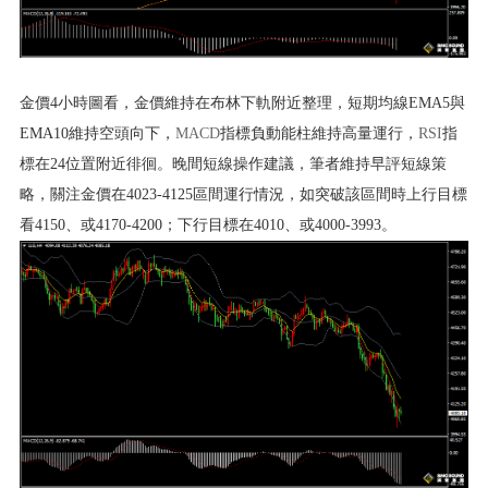
金價4小時圖看，金價維持在布林下軌附近整理，短期均線EMA5與
EMA10維持空頭向下，
MACD
指標負動能柱維持高量運行，
RSI
指
標在24位置附近徘徊。晚間短線操作建議，筆者維持早評短線策
略，關注金價在4023-4125區間運行情況，如突破該區間時上行目標
看4150、或4170-4200；下行目標在4010、或4000-3993。