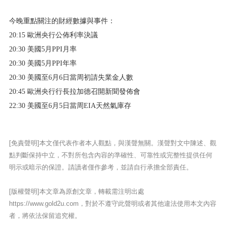
今晚重點關注的財經數據與事件：
20:15 歐洲央行公佈利率決議
20:30 美國5月PPI月率
20:30 美國5月PPI年率
20:30 美國至6月6日當周初請失業金人數
20:45 歐洲央行行長拉加德召開新聞發佈會
22:30 美國至6月5日當周EIA天然氣庫存
[免責聲明]本文僅代表作者本人觀點，與漢聲無關。漢聲對文中陳述、觀
點判斷保持中立，不對所包含內容的準確性、可靠性或完整性提供任何
明示或暗示的保證。請讀者僅作參考，並請自行承擔全部責任。
[版權聲明]本文章為原創文章，轉載需注明出處
https://www.gold2u.com，對於不遵守此聲明或者其他違法使用本文內容
者，將依法保留追究權。