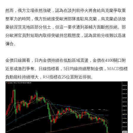
然而，俄方立場依然強硬，認為在談判前停火將會給烏克蘭爭取重
整軍力的時間，俄方拒絕接受歐洲部隊進駐烏克蘭，烏克蘭必須放
棄頓涅茨克地區部分領土，但這一要求遭到基輔方面斷然拒絕。部
分歐洲官員對短期內取得突破持悲觀態度，認為當前分歧難以迅速
彌合。
金價日線圖看，日內金價持續在低點區域震盪，金價在4100關口附
近形成激烈爭奪。日線指標看，5日均線持續壓制金價，
MACD
指標
負動能柱持續增大，
RSI
指標在25位置附近徘徊。