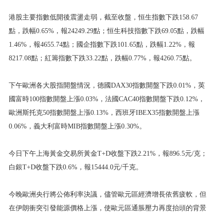
港股主要指數低開後震盪走弱，截至收盤，恒生指數下跌158.67
點，跌幅0.65%，報24249.29點；恒生科技指數下跌69.05點，跌幅
1.46%，報4655.74點；國企指數下跌101.65點，跌幅1.22%，報
8217.08點；紅籌指數下跌33.22點，跌幅0.77%，報4260.75點。
下午歐洲各大股指開盤情況，德國DAX30指數開盤下跌0.01%，英
國富時100指數開盤上漲0.03%，法國CAC40指數開盤下跌0.12%，
歐洲斯托克50指數開盤上漲0.13%，西班牙IBEX35指數開盤上漲
0.06%，義大利富時MIB指數開盤上漲0.30%。
今日下午上海黃金交易所黃金T+D收盤下跌2.21%，報896.5元/克；
白銀T+D收盤下跌0.6%，報15444.0元/千克。
今晚歐洲央行將公佈利率決議，儘管歐元區經濟增長依舊疲軟，但
在伊朗衝突引發能源價格上漲，使歐元區通脹壓力再度抬頭的背景