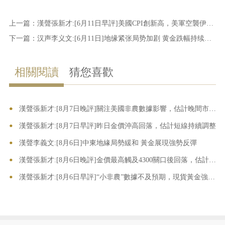
上一篇：
漢聲張新才:[6月11日早評]美國CPI創新高，美軍空襲伊朗，金價加速下行
下一篇：
汉声李义文:[6月11日]地缘紧张局势加剧 黄金跌幅持续扩大
相關閱讀
猜您喜歡
•
•
漢聲張新才:[8月7日晚評]關注美國非農數據影響，估計晚間市場波動加劇
•
漢聲張新才:[8月7日早評]昨日金價沖高回落，估計短線持續調整
•
漢聲李義文:[8月6日]中東地緣局勢緩和 黃金展現強勢反彈
•
漢聲張新才:[8月6日晚評]金價最高觸及4300關口後回落，估計高位區域需要重新整理
•
漢聲張新才:[8月6日早評]“小非農”數據不及預期，現貨黃金強勢上漲