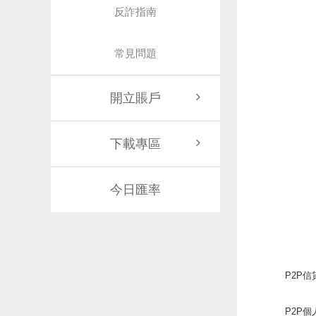
反詐指南
常見問題
開立賬戶
下載專區
今日匯率
P2P
P2P