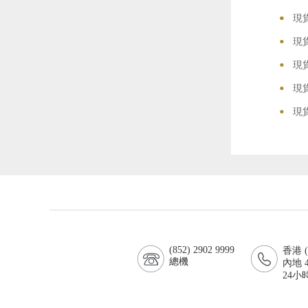
•
•
現
•
現
•
現
•
現
•
現
(852) 2902 9999
香港 (8
總機
內地 4
24