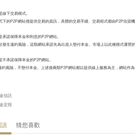
是線下交易模式。
式下的P2P網站僅提供交易的資訊，具體的交易手續、交易程式都由P2P信貸
是承諾保障本金和利息的P2P網站。
款發生違約風險，這類網站承諾先為出資人墊付本金。市場上以此種模式運營的
是不承諾保障本金的P2P網站。
違約風險，不墊付本金。上述後兩類P2P網站都以提供線上服務為主，網站作
金信託
金定投
閱讀
猜您喜歡