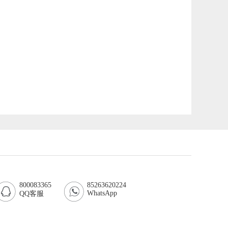
800083365
85263620224
WhatsApp
QQ客服