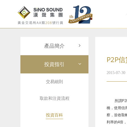
產品簡介
P2P信
投資指引
2015-07-30
交易細則
取款和注資流程
所謂P
橋，使用信
投資百科
察，並收取
利率的4倍