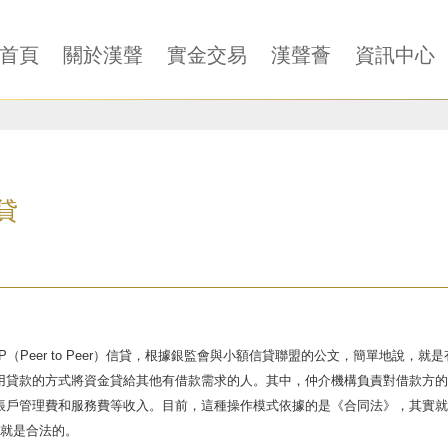
首頁
關於漢聲
實金交易
漢聲薈
資訊中心
貸
2P（Peer to Peer）信貸，根據銀監會與小額信貸聯盟的公文，簡單地說
用貸款的方式將資金貸給其他有借款需求的人。其中，仲介機構負責對借款方的
帳戶管理費和服務費等收入。目前，這種操作模式依據的是《合同法》，其實就
，就是合法的。