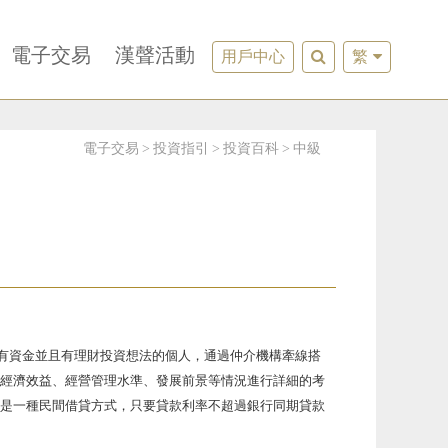
電子交易
漢聲活動
用戶中心
繁
電子交易
投資指引
投資百科
中級
，就是有資金並且有理財投資想法的個人，通過仲介機構牽線搭
經濟效益、經營管理水準、發展前景等情況進行詳細的考
是一種民間借貸方式，只要貸款利率不超過銀行同期貸款