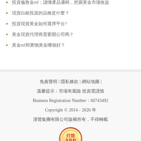
•
•
投資倫敦金etf：讀懂產品邏輯，把握黃金市場收益
•
現貨白銀投資的品種是什麼？
•
投資現貨黃金如何選擇平台?
•
黃金現貨代理商需要開公司嗎？
•
黃金etf和實物黃金哪個好？
|
|
|
免責聲明
隱私條款
網站地圖
溫馨提示：市場有風險 投資需謹慎
Business Registration Number：60743492
Copyright © 2014 - 2026 年
漢聲集團有限公司版權所有，不得轉載