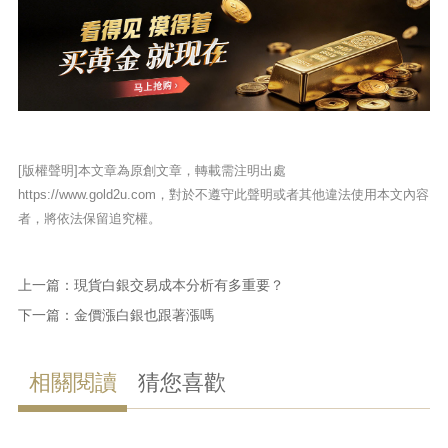
[版權聲明]本文章為原創文章，轉載需注明出處
https://www.gold2u.com，對於不遵守此聲明或者其他違法使用本文內容
者，將依法保留追究權。
上一篇：
現貨白銀交易成本分析有多重要？
下一篇：
金價漲白銀也跟著漲嗎
相關閱讀
猜您喜歡