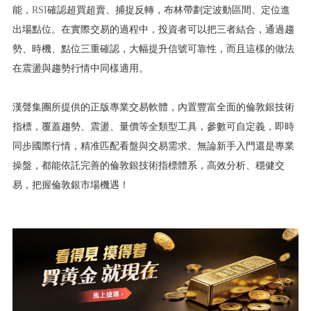
能，
RSI
確認超買超賣、捕捉反轉，布林帶劃定波動區間、定位進
出場點位。在實際交易的過程中，投資者可以把三者結合，通過趨
勢、時機、點位三重確認，大幅提升信號可靠性，而且這樣的做法
在震盪與趨勢行情中同樣適用。
漢聲集團所提供的正版專業交易軟體，內置豐富全面的倫敦銀技術
指標，覆蓋趨勢、震盪、量價等全類型工具，參數可自定義，即時
同步國際行情，精准匹配看盤與交易需求。無論新手入門還是專業
操盤，都能依託完善的倫敦銀技術指標體系，高效分析、穩健交
易，把握倫敦銀市場機遇！