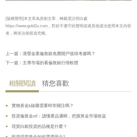
[版權聲明]本文章為原創文章，轉載需注明出處
https://www.gold2u.com，對於不遵守此聲明或者其他違法使用本文內容
者，將依法保留追究權。
上一篇：
漢聲金業倫敦銀免費開戶值得考慮嗎？
下一篇：
主導市場的看倫敦銀行情軟體
相關閱讀
猜您喜歡
•
•
實物黃金k線圖需要時常關注嗎？
•
投資倫敦金etf：讀懂產品邏輯，把握黃金市場收益
•
現貨白銀投資的品種是什麼？
•
投資現貨黃金如何選擇平台?