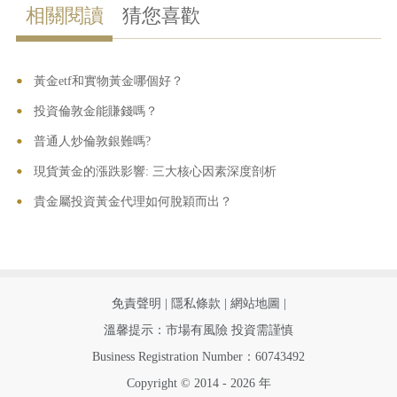
相關閱讀
猜您喜歡
•
•
黃金etf和實物黃金哪個好？
•
投資倫敦金能賺錢嗎？
•
普通人炒倫敦銀難嗎?
•
現貨黃金的漲跌影響: 三大核心因素深度剖析
•
貴金屬投資黃金代理如何脫穎而出？
|
|
|
免責聲明
隱私條款
網站地圖
溫馨提示：市場有風險 投資需謹慎
Business Registration Number：60743492
Copyright © 2014 - 2026 年