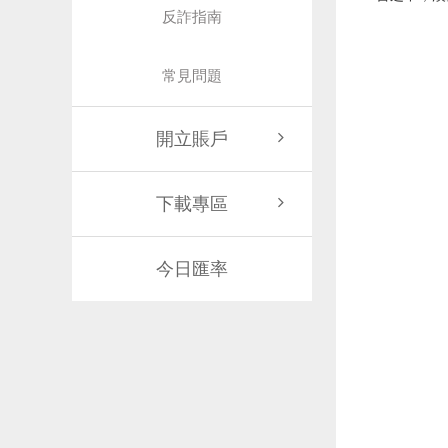
反詐指南
常見問題
開立賬戶
下載專區
今日匯率