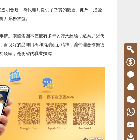
營透明合規，為代理商提供了堅實的後盾。此外，漢聲
，提升業務效益。
事情。漢聲集團不僅擁有多年的行業經驗，還為加盟代
，而良好的品牌口碑和持續創新精神，讓代理合作無後
功幾率，是明智的職業抉擇！