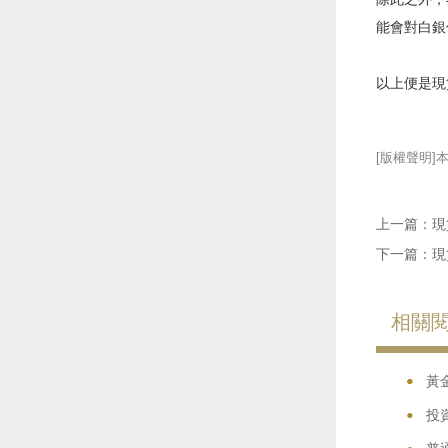
能會對白銀
以上便是現
[版權聲明]
上一篇：
現
下一篇：
現
相關
•
•
黃
•
投