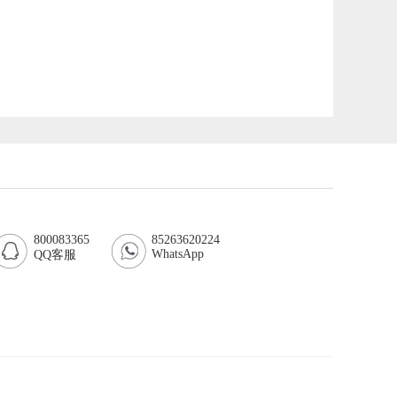
800083365
85263620224
WhatsApp
QQ客服