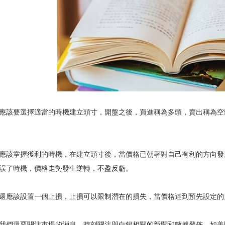
應該要選擇適當的時機建立頭寸，開盤之後，買進稱為多頭，賣出稱為空
應該掌握獲利的時機，在建立頭寸後，當價格已朝著對自己有利的方向發
誤了時機，價格走勢發生逆轉，不盈反虧。
還應該設置一個止損，止損可以限制潛在的損失，當價格達到預先設定的
我們還要關注市場的消息，時刻關注與白銀相關的新聞和數據發佈，如美