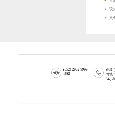
•
普
•
現
•
貴
(852) 2902 9999
香港 (8
總機
內地 4
24