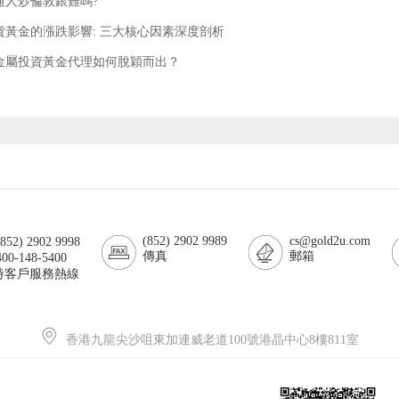
通人炒倫敦銀難嗎?
貨黃金的漲跌影響: 三大核心因素深度剖析
金屬投資黃金代理如何脫穎而出？
(852) 2902 9989
cs@gold2u.com
52) 2902 9998
傳真
郵箱
00-148-5400
小時客戶服務熱線
香港九龍尖沙咀東加連威老道100號港晶中心8樓811室